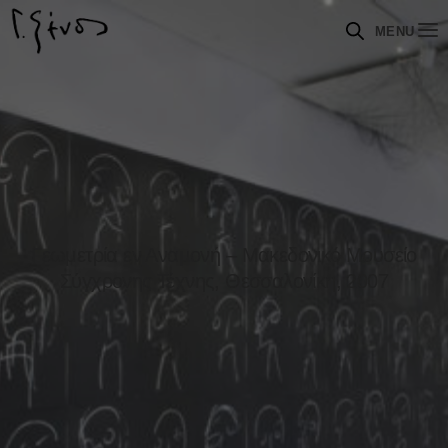
MENU
Γεωμετρία εν Αναμονή – Μακεδονικό Μουσείο
Σύγχρονης Τέχνης, Θεσσαλονίκη, 2007