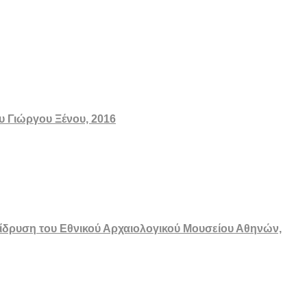
υ Γιώργου Ξένου, 2016
ν ίδρυση του Εθνικού Αρχαιολογικού Μουσείου Αθηνών,