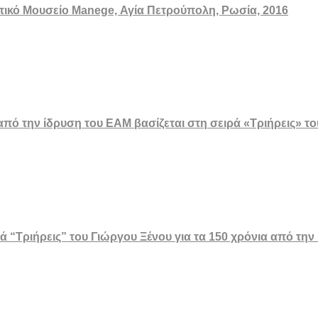
ατικό Μουσείο Manege, Αγία Πετρούπολη, Ρωσία, 2016
από την ίδρυση του ΕΑΜ βασίζεται στη σειρά «Τριήρεις» το
ά “Τριήρεις” του Γιώργου Ξένου για τα 150 χρόνια από τη