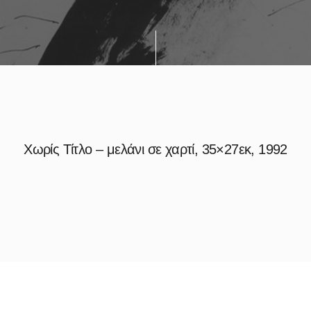
Χωρίς Τίτλο – μελάνι σε χαρτί, 35×27εκ, 1992