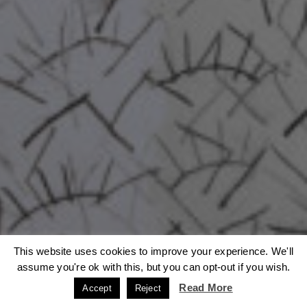
This website uses cookies to improve your experience. We'll
Η ιστοσελίδα μας χρησιμοποιεί cookies. Μάθετε περισσότερα
σχετικά με τη χρήση τους:
Πολιτική Απορρήτου
assume you're ok with this, but you can opt-out if you wish.
Read More
Accept
Reject
ACCEPT