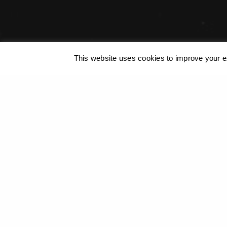
© 2019 Georgios Xenos
@ ΚΑΛΟ
/
Cookies Policy
This website uses cookies to improve your ex
Η ιστοσελίδα μας χρησιμοπο