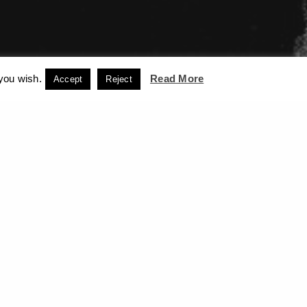
 you wish.
Read More
Accept
Reject
ορρήτου
ACCEPT