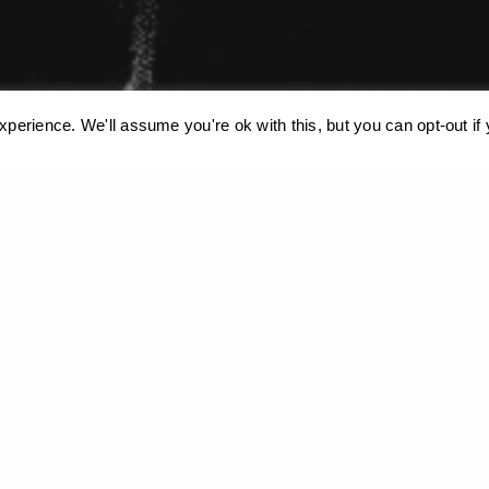
perience. We'll assume you're ok with this, but you can opt-out if
ιεί cookies. Μάθετε περισσότερα σχετικά με τη χρήση τους:
Πολιτική Απ
Χωρίς Τίτλο – ακρυλικό σε χαρτί, 70×100εκ, 1999
Χωρίς Τίτλο - Ακρυλικό σε χαρτί, 160x300cm, 1982