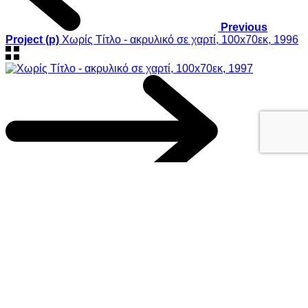
Previous
Project (p)
Χωρίς Τίτλο - ακρυλικό σε χαρτί, 100x70εκ, 1996
Next Project (n)
Χωρίς Τίτλο - ακρυλικό σε χαρτί, 100x70εκ, 1997
© 2019 Georgios Xenos
@ ΚΑΛΟ
/
Cookies Policy
This website uses cookies to improve your experience. We'll
assume you're ok with this, but you can opt-out if you wish.
Accept
Reject
Read More