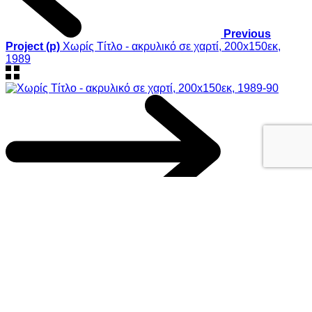
Previous
Project (p)
Χωρίς Τίτλο - ακρυλικό σε χαρτί, 200x150εκ,
1989
Next Project (n)
Χωρίς Τίτλο - ακρυλικό σε χαρτί, 200x150εκ, 1989-90
© 2019 Georgios Xenos
@ ΚΑΛΟ
/
Cookies Policy
This website uses cookies to improve your experience. We'll
assume you're ok with this, but you can opt-out if you wish.
Accept
Reject
Read More