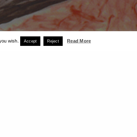
 you wish.
Read More
Accept
Reject
ορρήτου
ACCEPT