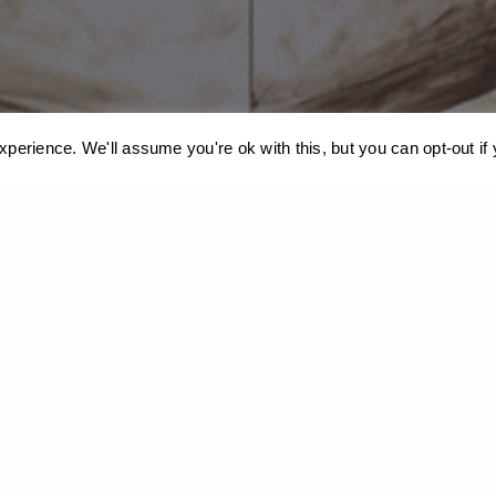
perience. We'll assume you're ok with this, but you can opt-out if
ιεί cookies. Μάθετε περισσότερα σχετικά με τη χρήση τους:
Πολιτική Απ
Χωρίς Τίτλο – ακρυλικό σε καμβά, 195×240εκ, 2010
Χωρίς Τίτλο - Ακρυλικό σε χαρτί, 160x300cm, 1982