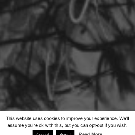
This website uses cookies to improve your experience. We'll
Η ιστοσελίδα μας χρησιμοποιεί cookies. Μάθετε περισσότερα
σχετικά με τη χρήση τους:
Πολιτική Απορρήτου
assume you're ok with this, but you can opt-out if you wish.
Read More
Accept
Reject
ACCEPT