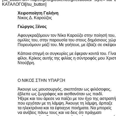
ΚΑΤΑΛΟΓΟΙ[/su_button]
Χειροποίητη Γαλήνη
Νικος Δ. Καρούζος
Γιώργος Ξένος
Aφουγκραζόμουν τον Νίκο Καρούζο στην ποίησή του, 
ομιλίες του, στην παρουσία του στους δημόσιους χώρ
Πορευόμουν μαζί του. Με γοήτευε, με έβαζε σε σκέψει
Κάποια στιγμή οι συγκυρίες με έφεραν κοντά του. Γίν
φίλοι. Κρίκος αυτής της φιλίας η σύντροφός μου Χρισ
Ντούβρη.
Ο ΝΙΚΟΣ ΣΤΗΝ ΥΠΑΡΞΗ
Άκουγε ως μουσουργός, σκεπτόταν ως φιλόσοφος,
έβλεπε ως ζωγράφος και αισθανόταν ως παιδί.
Ήξερε και του άρεσε να παίζει με τον ήχο της αστραπή
που ερχόταν με τη λάμψη. Άκουγε τη λάμψη, άρπαζε
τα ηλεκτρόνια και τα έφτιαχνε ποιήματα. Να μπορείς
να ανέβεις πάνω τους και να δεις ότι πράγματι