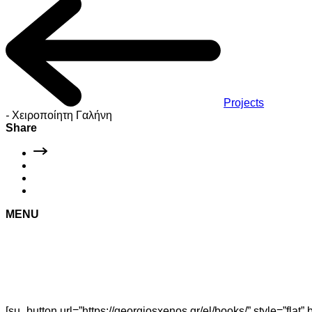
Projects
-
Χειροποίητη Γαλήνη
Share
MENU
[su_button url=”https://georgiosxenos.gr/el/books/” style=”flat