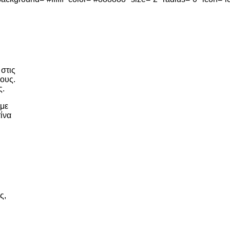
στις
ους.
ς.
αμε
τίνα
ς,