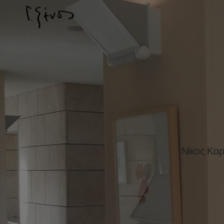
Νίκος Καρ