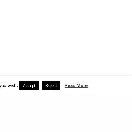
 you wish.
Read More
Accept
Reject
ορρήτου
ACCEPT
NEXT PROJECT (N)
ς Καρούζος – Γεώργιος Ξένος – Δημοτική Πινακοθήκη
Βουλευτικού Ναυπλίου, 2016