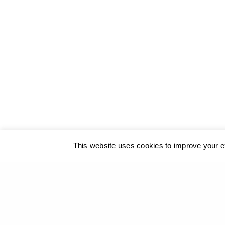
© 2019 Georgios Xenos
@ ΚΑΛΟ
/
Cookies Policy
This website uses cookies to improve your ex
Η ιστοσελίδα μας χρησιμοπο
PREVIOUS PROJECT (P)
Νίκος Καρούζος – Γεώργιος Ξένος – Αρχαιολογικό Μ
2015