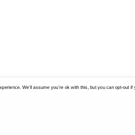
perience. We'll assume you're ok with this, but you can opt-out if
ιεί cookies. Μάθετε περισσότερα σχετικά με τη χρήση τους:
Πολιτική Απ
ουσείο Δελφών,
Νίκο