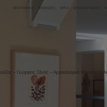
ΒΙΟΓΡΑΦΙΚΟ
ΕΚΘΕΣΕΙΣ
ΕΡΓΑ
ΕΓΚΑΤΑΣΤΑΣΕΙΣ
V
ούζος – Γεώργιος Ξένος – Αρχαιολογικό Μουσείο Δε